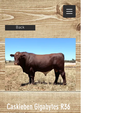
Back
Caskieben Gigabytes R36